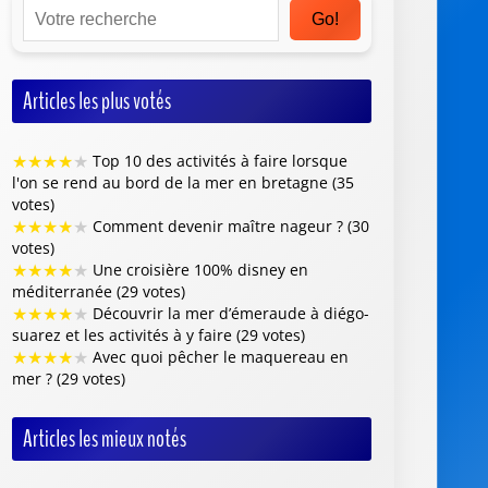
Go!
Articles les plus votés
★
★
★
★
★
Top 10 des activités à faire lorsque
l'on se rend au bord de la mer en bretagne (35
votes)
★
★
★
★
★
Comment devenir maître nageur ? (30
votes)
★
★
★
★
★
Une croisière 100% disney en
méditerranée (29 votes)
★
★
★
★
★
Découvrir la mer d’émeraude à diégo-
suarez et les activités à y faire (29 votes)
★
★
★
★
★
Avec quoi pêcher le maquereau en
mer ? (29 votes)
Articles les mieux notés