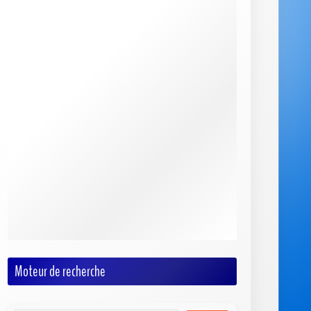
Activités En Bord de Mer
Bateau & Activités Nautiques
Plongée
Pêche
Sports Aquatiques
Actualités Marines
Croisières
Environnement
Faune & Flore
Formations & Diplomes
Gastronomie
Voyages & Destinations Maritimes
Moteur de recherche