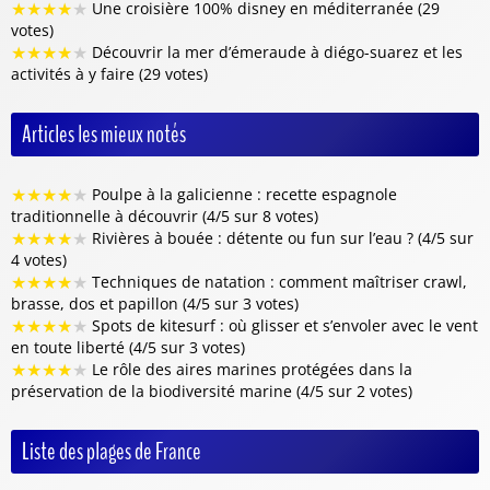
★
★
★
★
★
Une croisière 100% disney en méditerranée (29
votes)
★
★
★
★
★
Découvrir la mer d’émeraude à diégo-suarez et les
activités à y faire (29 votes)
Articles les mieux notés
★
★
★
★
★
Poulpe à la galicienne : recette espagnole
traditionnelle à découvrir (4/5 sur 8 votes)
★
★
★
★
★
Rivières à bouée : détente ou fun sur l’eau ? (4/5 sur
4 votes)
★
★
★
★
★
Techniques de natation : comment maîtriser crawl,
brasse, dos et papillon (4/5 sur 3 votes)
★
★
★
★
★
Spots de kitesurf : où glisser et s’envoler avec le vent
en toute liberté (4/5 sur 3 votes)
★
★
★
★
★
Le rôle des aires marines protégées dans la
préservation de la biodiversité marine (4/5 sur 2 votes)
Liste des plages de France