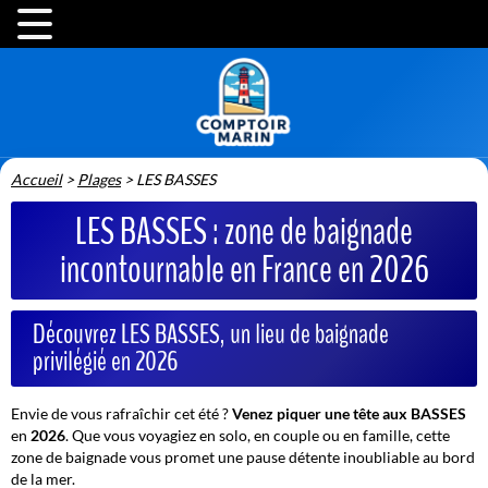
Accueil
>
Plages
>
LES BASSES
LES BASSES : zone de baignade
incontournable en France en 2026
Découvrez LES BASSES, un lieu de baignade
privilégié en 2026
Envie de vous rafraîchir cet été ?
Venez piquer une tête aux BASSES
en
2026
. Que vous voyagiez en solo, en couple ou en famille, cette
zone de baignade vous promet une pause détente inoubliable au bord
de la mer.