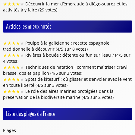
★
★
★
★
★
Découvrir la mer d’émeraude à diégo-suarez et les
activités à y faire (29 votes)
Articles les mieux notés
★
★
★
★
★
Poulpe à la galicienne : recette espagnole
traditionnelle à découvrir (4/5 sur 8 votes)
★
★
★
★
★
Rivières à bouée : détente ou fun sur l’eau ? (4/5 sur
4 votes)
★
★
★
★
★
Techniques de natation : comment maîtriser crawl,
brasse, dos et papillon (4/5 sur 3 votes)
★
★
★
★
★
Spots de kitesurf : où glisser et s’envoler avec le vent
en toute liberté (4/5 sur 3 votes)
★
★
★
★
★
Le rôle des aires marines protégées dans la
préservation de la biodiversité marine (4/5 sur 2 votes)
Liste des plages de France
Plages