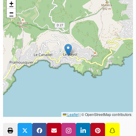
+
−
Leaflet
|
© OpenStreetMap contributors