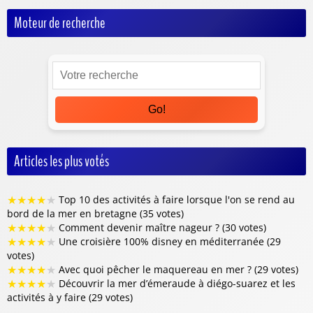
Moteur de recherche
Go!
Articles les plus votés
★
★
★
★
★
Top 10 des activités à faire lorsque l'on se rend au
bord de la mer en bretagne (35 votes)
★
★
★
★
★
Comment devenir maître nageur ? (30 votes)
★
★
★
★
★
Une croisière 100% disney en méditerranée (29
votes)
★
★
★
★
★
Avec quoi pêcher le maquereau en mer ? (29 votes)
★
★
★
★
★
Découvrir la mer d’émeraude à diégo-suarez et les
activités à y faire (29 votes)