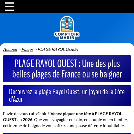
Accueil
>
Plages
>
PLAGE RAYOL OUEST
PLAGE RAYOL OUEST : Une des plus
belles plages de France où se baigner
Découvrez la plage Rayol Ouest, un joyau de la Côte
d'Azur
Envie de vous rafraîchir ?
Venez piquer une tête à PLAGE RAYOL
OUEST
en
2026
. Que vous voyagiez en solo, en couple ou en famille,
cette zone de baignade vous offrira une pause détente inoubliable.