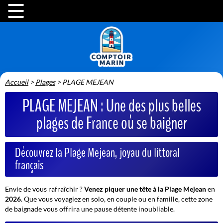
Accueil
>
Plages
>
PLAGE MEJEAN
PLAGE MEJEAN : Une des plus belles
plages de France où se baigner
Découvrez la Plage Mejean, joyau du littoral
français
Envie de vous rafraîchir ?
Venez piquer une tête à la Plage Mejean
en
2026
. Que vous voyagiez en solo, en couple ou en famille, cette zone
de baignade vous offrira une pause détente inoubliable.