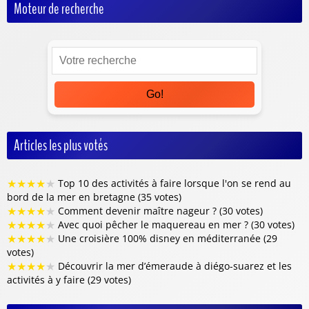
Moteur de recherche
Go!
Articles les plus votés
★
★
★
★
★
Top 10 des activités à faire lorsque l'on se rend au
bord de la mer en bretagne (35 votes)
★
★
★
★
★
Comment devenir maître nageur ? (30 votes)
★
★
★
★
★
Avec quoi pêcher le maquereau en mer ? (30 votes)
★
★
★
★
★
Une croisière 100% disney en méditerranée (29
votes)
★
★
★
★
★
Découvrir la mer d’émeraude à diégo-suarez et les
activités à y faire (29 votes)