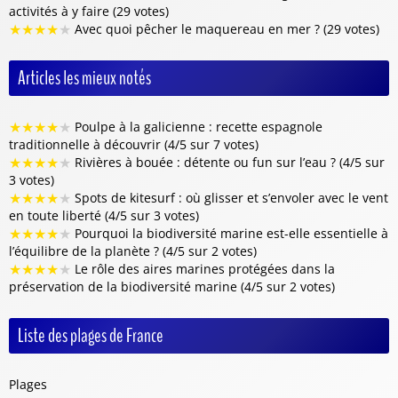
activités à y faire (29 votes)
★
★
★
★
★
Avec quoi pêcher le maquereau en mer ? (29 votes)
Articles les mieux notés
★
★
★
★
★
Poulpe à la galicienne : recette espagnole
traditionnelle à découvrir (4/5 sur 7 votes)
★
★
★
★
★
Rivières à bouée : détente ou fun sur l’eau ? (4/5 sur
3 votes)
★
★
★
★
★
Spots de kitesurf : où glisser et s’envoler avec le vent
en toute liberté (4/5 sur 3 votes)
★
★
★
★
★
Pourquoi la biodiversité marine est-elle essentielle à
l’équilibre de la planète ? (4/5 sur 2 votes)
★
★
★
★
★
Le rôle des aires marines protégées dans la
préservation de la biodiversité marine (4/5 sur 2 votes)
Liste des plages de France
Plages