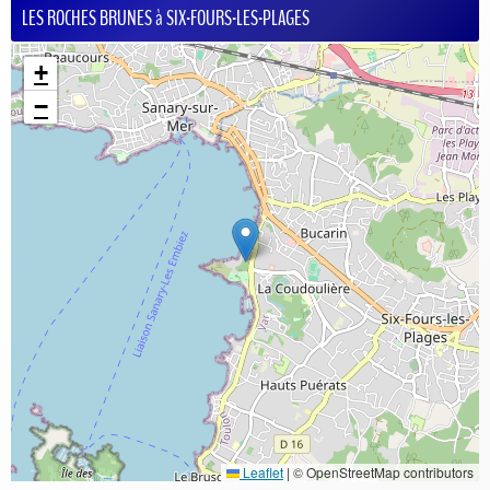
LES ROCHES BRUNES à SIX-FOURS-LES-PLAGES
+
−
Leaflet
|
© OpenStreetMap contributors