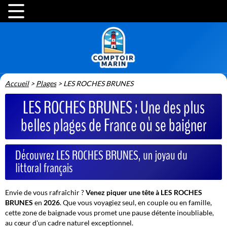
Accueil
>
Plages
>
LES ROCHES BRUNES
LES ROCHES BRUNES : Une des plus
belles plages de France où se baigner
Découvrez LES ROCHES BRUNES, un joyau du
littoral français
Envie de vous rafraîchir ?
Venez piquer une tête à LES ROCHES
BRUNES
en
2026
. Que vous voyagiez seul, en couple ou en famille,
cette zone de baignade vous promet une pause détente inoubliable,
au cœur d'un cadre naturel exceptionnel.