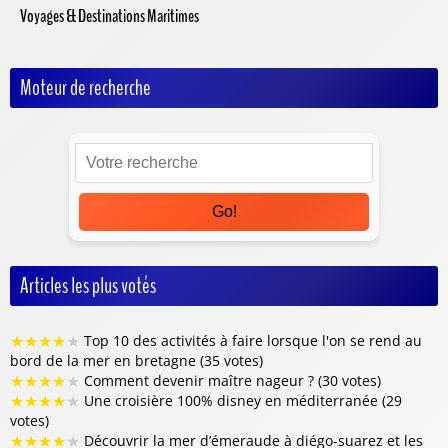
Voyages & Destinations Maritimes
Moteur de recherche
Go!
Articles les plus votés
★
★
★
★
★
Top 10 des activités à faire lorsque l'on se rend au
bord de la mer en bretagne (35 votes)
★
★
★
★
★
Comment devenir maître nageur ? (30 votes)
★
★
★
★
★
Une croisière 100% disney en méditerranée (29
votes)
★
★
★
★
★
Découvrir la mer d’émeraude à diégo-suarez et les