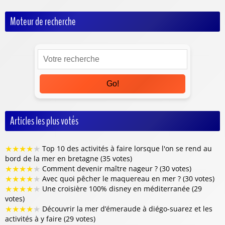
Moteur de recherche
Go!
Articles les plus votés
★
★
★
★
★
Top 10 des activités à faire lorsque l'on se rend au
bord de la mer en bretagne (35 votes)
★
★
★
★
★
Comment devenir maître nageur ? (30 votes)
★
★
★
★
★
Avec quoi pêcher le maquereau en mer ? (30 votes)
★
★
★
★
★
Une croisière 100% disney en méditerranée (29
votes)
★
★
★
★
★
Découvrir la mer d’émeraude à diégo-suarez et les
activités à y faire (29 votes)