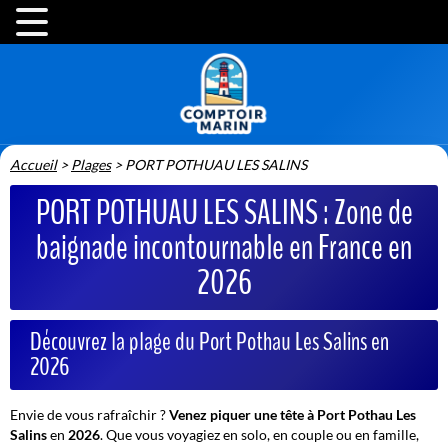
Accueil
>
Plages
>
PORT POTHUAU LES SALINS
PORT POTHUAU LES SALINS : Zone de
baignade incontournable en France en
2026
Découvrez la plage du Port Pothau Les Salins en
2026
Envie de vous rafraîchir ?
Venez piquer une tête à Port Pothau Les
Salins
en
2026
. Que vous voyagiez en solo, en couple ou en famille,