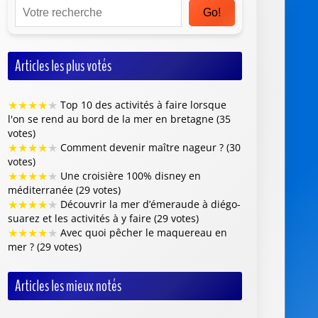
Go!
Articles les plus votés
★
★
★
★
★
Top 10 des activités à faire lorsque
l'on se rend au bord de la mer en bretagne (35
votes)
★
★
★
★
★
Comment devenir maître nageur ? (30
votes)
★
★
★
★
★
Une croisière 100% disney en
méditerranée (29 votes)
★
★
★
★
★
Découvrir la mer d’émeraude à diégo-
suarez et les activités à y faire (29 votes)
★
★
★
★
★
Avec quoi pêcher le maquereau en
mer ? (29 votes)
Articles les mieux notés