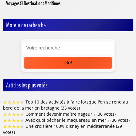
Voyages & Destinations Maritimes
Moteur de recherche
Go!
Articles les plus votés
★
★
★
★
★
Top 10 des activités à faire lorsque l'on se rend au
bord de la mer en bretagne (35 votes)
★
★
★
★
★
Comment devenir maître nageur ? (30 votes)
★
★
★
★
★
Avec quoi pêcher le maquereau en mer ? (30 votes)
★
★
★
★
★
Une croisière 100% disney en méditerranée (29
votes)