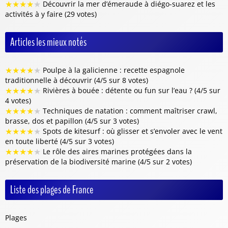
★
★
★
★
★
Découvrir la mer d’émeraude à diégo-suarez et les
activités à y faire (29 votes)
Articles les mieux notés
★
★
★
★
★
Poulpe à la galicienne : recette espagnole
traditionnelle à découvrir (4/5 sur 8 votes)
★
★
★
★
★
Rivières à bouée : détente ou fun sur l’eau ? (4/5 sur
4 votes)
★
★
★
★
★
Techniques de natation : comment maîtriser crawl,
brasse, dos et papillon (4/5 sur 3 votes)
★
★
★
★
★
Spots de kitesurf : où glisser et s’envoler avec le vent
en toute liberté (4/5 sur 3 votes)
★
★
★
★
★
Le rôle des aires marines protégées dans la
préservation de la biodiversité marine (4/5 sur 2 votes)
Liste des plages de France
Plages