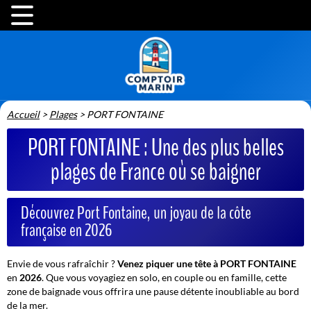
Accueil
>
Plages
>
PORT FONTAINE
PORT FONTAINE : Une des plus belles
plages de France où se baigner
Découvrez Port Fontaine, un joyau de la côte
française en 2026
Envie de vous rafraîchir ?
Venez piquer une tête à PORT FONTAINE
en
2026
. Que vous voyagiez en solo, en couple ou en famille, cette
zone de baignade vous offrira une pause détente inoubliable au bord
de la mer.