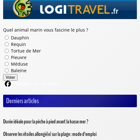
Quel animal marin vous fascine le plus ?
Dauphin
Requin
Tortue de Mer
Pieuvre
Méduse
Baleine
Voter
Partager sur Facebook
Derniers articles
Durée idéale pour la pêche à pied avant la basse mer ?
Observer les étoiles allongé(e) sur la plage : mode d’emploi