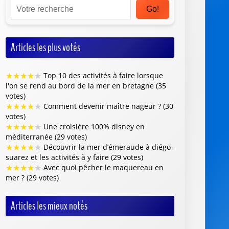
Go!
Articles les plus votés
★
★
★
★
★
Top 10 des activités à faire lorsque
l'on se rend au bord de la mer en bretagne (35
votes)
★
★
★
★
★
Comment devenir maître nageur ? (30
votes)
★
★
★
★
★
Une croisière 100% disney en
méditerranée (29 votes)
★
★
★
★
★
Découvrir la mer d’émeraude à diégo-
suarez et les activités à y faire (29 votes)
★
★
★
★
★
Avec quoi pêcher le maquereau en
mer ? (29 votes)
Articles les mieux notés