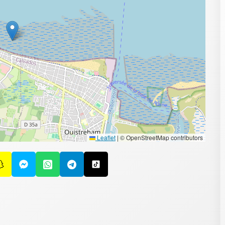
Leaflet
|
© OpenStreetMap contributors