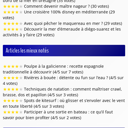
bord de la mer en bretagne (35 votes)
★
★
★
★
★
Comment devenir maître nageur ? (30 votes)
★
★
★
★
★
Une croisière 100% disney en méditerranée (29
votes)
★
★
★
★
★
Avec quoi pêcher le maquereau en mer ? (29 votes)
★
★
★
★
★
Découvrir la mer d’émeraude à diégo-suarez et les
activités à y faire (29 votes)
Articles les mieux notés
★
★
★
★
★
Poulpe à la galicienne : recette espagnole
traditionnelle à découvrir (4/5 sur 7 votes)
★
★
★
★
★
Rivières à bouée : détente ou fun sur l’eau ? (4/5 sur
4 votes)
★
★
★
★
★
Techniques de natation : comment maîtriser crawl,
brasse, dos et papillon (4/5 sur 3 votes)
★
★
★
★
★
Spots de kitesurf : où glisser et s’envoler avec le vent
en toute liberté (4/5 sur 3 votes)
★
★
★
★
★
Participer à une sortie en bateau : ce qu’il faut
savoir pour bien profiter (4/5 sur 2 votes)