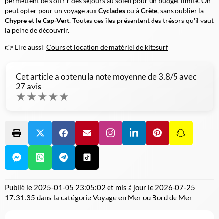
permettent de s'offrir des séjours au soleil pour un budget limité. On
peut opter pour un voyage aux
Cyclades
ou à
Crète
, sans oublier la
Chypre
et le
Cap-Vert
. Toutes ces îles présentent des trésors qu'il vaut
la peine de découvrir.
👉 Lire aussi:
Cours et location de matériel de kitesurf
Cet article a obtenu la note moyenne de
3.8
/5 avec
27
avis
★
★
★
★
★
Publié le
2025-01-05 23:05:02
et mis à jour le
2026-07-25
17:31:35
dans la catégorie
Voyage en Mer ou Bord de Mer